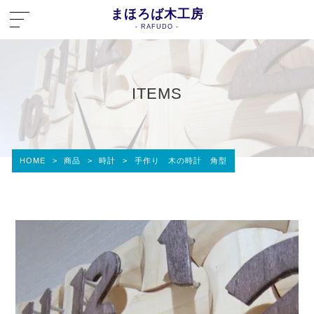
まほろば木工房
- RAFUDO -
ITEMS
HOME
>
商品
>
時計
>
手作り 木の時計 角型