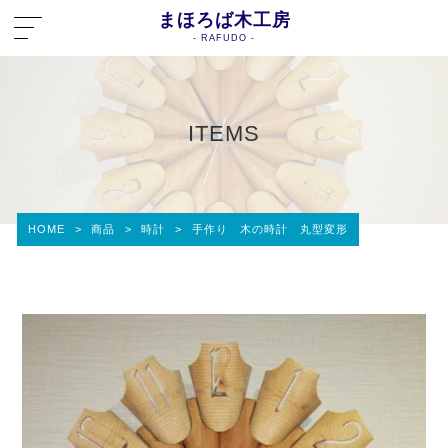
まほろば木工房
- RAFUDO -
ITEMS
HOME
>
商品
>
時計
>
手作り 木の時計 丸型変形